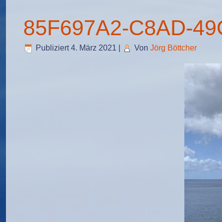
85F697A2-C8AD-49
Publiziert
4. März 2021
|
Von
Jörg Böttcher