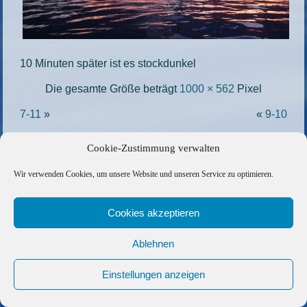
10 Minuten später ist es stockdunkel
Die gesamte Größe beträgt
1000 × 562
Pixel
7-11
»
«
9-10
Cookie-Zustimmung verwalten
Copyright © 2026 Barfuss Segelreisen GmbH
Wir verwenden Cookies, um unsere Website und unseren Service zu optimieren.
Kontakt
|
Impressum
|
Datenschutz
|
Cookie-Richtlinie
|
AGB
|
Befreundete Links
Cookies akzeptieren
Ablehnen
Einstellungen anzeigen