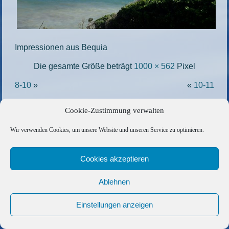
Impressionen aus Bequia
Die gesamte Größe beträgt
1000 × 562
Pixel
8-10
»
«
10-11
Cookie-Zustimmung verwalten
Copyright © 2026 Barfuss Segelreisen GmbH
Wir verwenden Cookies, um unsere Website und unseren Service zu optimieren.
Kontakt
|
Impressum
|
Datenschutz
|
Cookie-Richtlinie
|
AGB
|
Befreundete Links
Cookies akzeptieren
Ablehnen
Einstellungen anzeigen