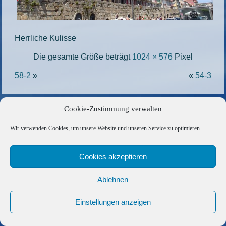
Herrliche Kulisse
Die gesamte Größe beträgt
1024 × 576
Pixel
58-2
»
«
54-3
Copyright © 2026 Barfuss Segelreisen GmbH
Cookie-Zustimmung verwalten
Kontakt
|
Impressum
|
Datenschutz
|
Cookie-Richtlinie
|
Wir verwenden Cookies, um unsere Website und unseren Service zu optimieren.
AGB
|
Befreundete Links
Cookies akzeptieren
Ablehnen
Einstellungen anzeigen