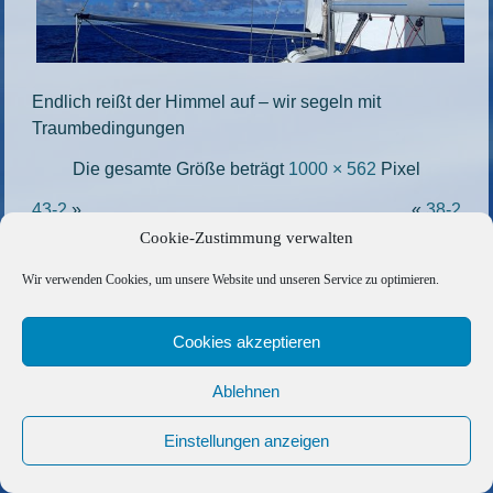
Endlich reißt der Himmel auf – wir segeln mit
Traumbedingungen
Die gesamte Größe beträgt
1000 × 562
Pixel
43-2
»
«
38-2
Cookie-Zustimmung verwalten
Copyright © 2026 Barfuss Segelreisen GmbH
Wir verwenden Cookies, um unsere Website und unseren Service zu optimieren.
Kontakt
|
Impressum
|
Datenschutz
|
Cookie-Richtlinie
|
AGB
|
Befreundete Links
Cookies akzeptieren
Ablehnen
Einstellungen anzeigen