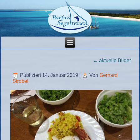
←
aktuelle Bilder
Publiziert
14. Januar 2019
|
Von
Gerhard
Strobel