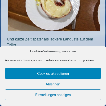
Und kurze Zeit später als leckere Languste auf dem
Teller
Cookie-Zustimmung verwalten
Die gesamte Größe beträgt
1200 × 900
Pixel
Wir verwenden Cookies, um unsere Website und unseren Service zu optimieren.
25
»
«
28
Cookies akzeptieren
Copyright © 2026 Barfuss Segelreisen GmbH
Kontakt
|
Impressum
|
Datenschutz
|
Cookie-Richtlinie
|
Ablehnen
AGB
|
Befreundete Links
Einstellungen anzeigen