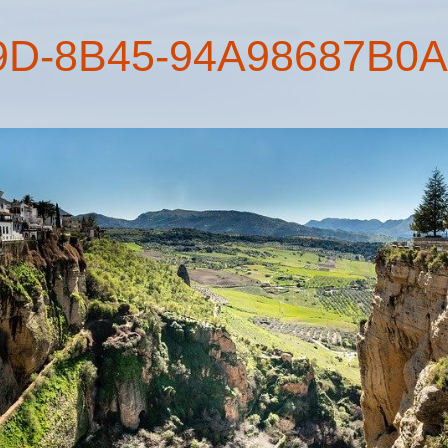
9D-8B45-94A98687B0