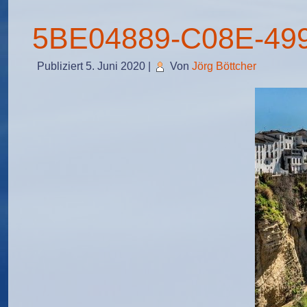
5BE04889-C08E-49
Publiziert
5. Juni 2020
|
Von
Jörg Böttcher