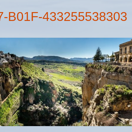
7-B01F-433255538303