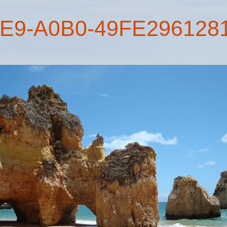
E9-A0B0-49FE296128