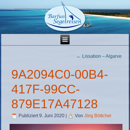
←
Lissabon – Algarve
9A2094C0-00B4-
417F-99CC-
879E17A47128
Publiziert
9. Juni 2020
|
Von
Jörg Böttcher