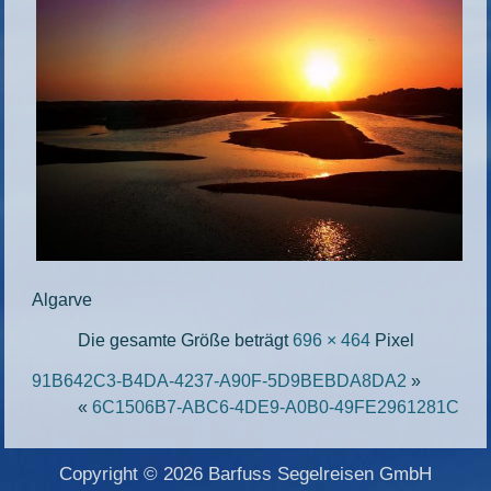
Algarve
Die gesamte Größe beträgt
696 × 464
Pixel
91B642C3-B4DA-4237-A90F-5D9BEBDA8DA2
»
«
6C1506B7-ABC6-4DE9-A0B0-49FE2961281C
Copyright © 2026 Barfuss Segelreisen GmbH